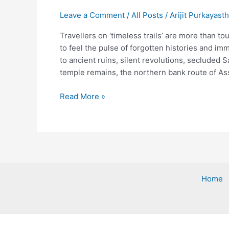
Leave a Comment
/
All Posts
/
Arijit Purkayast
Travellers on ‘timeless trails’ are more than 
to feel the pulse of forgotten histories and im
to ancient ruins, silent revolutions, secluded S
temple remains, the northern bank route of 
Corridor
Read More »
Tourism
–
Rediscovering
Assam’s
NH-
15
Home
Route