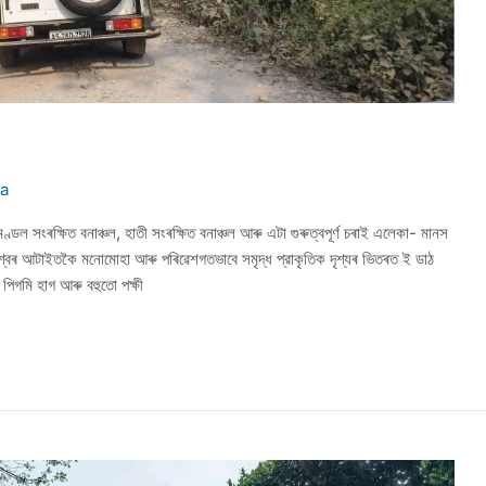
ha
জৈৱমণ্ডল সংৰক্ষিত বনাঞ্চল, হাতী সংৰক্ষিত বনাঞ্চল আৰু এটা গুৰুত্বপূৰ্ণ চৰাই এলেকা- মানস
বিশ্বৰ আটাইতকৈ মনোমোহা আৰু পৰিৱেশগতভাবে সমৃদ্ধ প্রাকৃতিক দৃশ্যৰ ভিতৰত ই ডাঠ
র পিগমি হাগ আৰু বহুতো পক্ষী