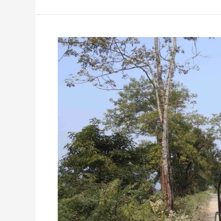
নৃত্য
পর্যটন