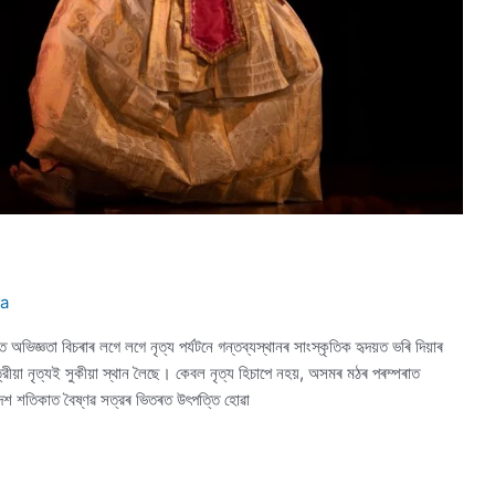
ha
িত অভিজ্ঞতা বিচৰাৰ লগে লগে নৃত্য পর্যটনে গন্তব্যস্থানৰ সাংস্কৃতিক হৃদয়ত ভৰি দিয়াৰ
রীয়া নৃত্যই সুকীয়া স্থান লৈছে। কেবল নৃত্য হিচাপে নহয়, অসমৰ মঠৰ পৰম্পৰাত
্ঠদশ শতিকাত বৈষ্ণৱ সত্রৰ ভিতৰত উৎপত্তি হোৱা