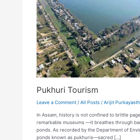
Pukhuri Tourism
Leave a Comment
/
All Posts
/
Arijit Purkayast
In Assam, history is not confined to brittle pa
remarkable museums —it breathes through bambo
ponds. As recorded by the Department of Envi
ponds known as pukhuris—sacred […]