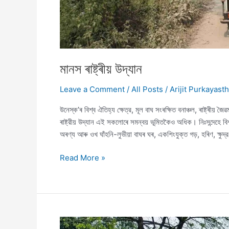
মানস ৰাষ্ট্ৰীয় উদ্যান
Leave a Comment
/
All Posts
/
Arijit Purkayast
উনেস্ক’ৰ বিশ্ব ঐতিহ্য ক্ষেত্র, মূল বাঘ সংৰক্ষিত বনাঞ্চল, ৰাষ্ট্ৰীয় 
ৰাষ্ট্রীয় উদ্যান এই সকলোৰে সমন্বয় ভূমিতকৈও অধিক। নিঃসন্দেহে 
অৰণ্য আৰু ওখ ঘাঁহনি-লুভীয়া বাঘৰ ঘৰ, একশিংযুক্ত গড়, হৰিণ, ক্ষুদ্
মানস
Read More »
ৰাষ্ট্ৰীয়
উদ্যান