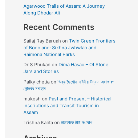
Agarwood Trails of Assam: A Journey
Along Dhodar Ali
Recent Comments
Sailaj Ray Baruah
on
Twin Green Frontiers
of Bodoland: Sikhna Jwhwlao and
Raimona National Parks
Dr S Phukan
on
Dima Hasao – Of Stone
Jars and Stories
Palky chetia
on
ডিব্ৰু ছৈখোৱা ৰাষ্ট্ৰীয় উদ্যান অসাধাৰণ
সৌন্দৰ্যৰ সমাহাৰ
mukesh
on
Past and Present – Historical
Inscriptions and Transit Tourism in
Assam
Trishna Kalita
on
নামফাকে টাই সংযোগ