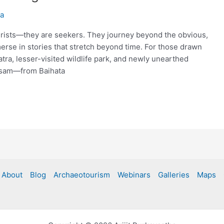
ha
tourists—they are seekers. They journey beyond the obvious,
merse in stories that stretch beyond time. For those drawn
atra, lesser-visited wildlife park, and newly unearthed
Assam—from Baihata
About
Blog
Archaeotourism
Webinars
Galleries
Maps