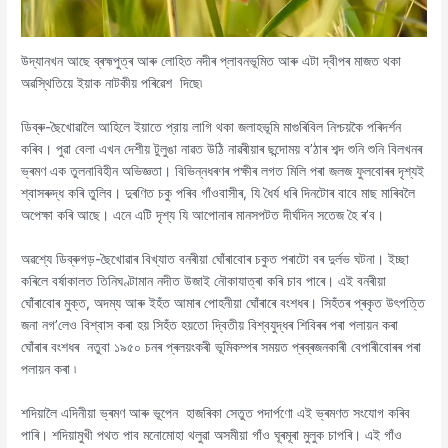
উদ্যানখন আছে ব্ৰহ্মপুত্ৰ আৰু লোহিত নদীৰ প্লাবনভূমিত আৰু এটা দ্বীপৰ মাজত থকা
অৱস্থিতিয়ে ইয়াক নাটকীয় পৰিৱেশ দিছে৷
ডিব্ৰু-ছৈখোৱালৈ আহিলে ইয়াতে প্রায় লাগি থকা জলাহভূমি মাগুৰিবিল নিশ্চয়কৈ পৰিদৰ্শন
কৰিব। পুৱা বেলা এখন দেশীয় টুলুঙা নাৱত উঠি নাৱৰীয়াৰ ছন্দোময় ব’ঠাৰ শব্দ শুনি শুনি বিলখনৰ
ভ্ৰমণ এক তুলনাবিহীন অভিজ্ঞতা। বিভিন্নধৰণৰ পক্ষীৰ লগত মিলি পৰা জলজ ফুলবোৰৰ দৃশ্যই
শ্বাসৰুদ্ধ কৰি তুলিব। দুৰণিত চকু পৰিব গাঁওবাসীৰ, যি ধৈর্য ধৰি দিনটোৰ বাবে মাছ মাৰিবলৈ
অপেক্ষা কৰি আছে। এনে এটি দৃশ্য যি আপোনাৰ মানসপটত দীর্ঘদিন সতেজ হৈ ৰ’ব।
অৱশ্যে ডিব্ৰুগড়-ছৈখোৱাৰ বিখ্যাত বনৰীয়া ঘোঁৰাবোৰ চকুত পৰাটো বৰ দুৰ্লভ ঘটনা। ইচ্ছা
কৰিলে বর্ষাকালত তিনিঘণ্টামান নদীত উজাই নৌকাযাত্ৰা কৰি চাব পাৰে। এই বনৰীয়া
ঘোঁৰাবোৰ মুক্ত, অদম্য আৰু ইহঁত আমাৰ পোহনীয়া ঘোঁৰাৰে বংশধৰ। সিহঁতৰ প্ৰকৃত উৎপত্তি
জনা নগ’লেও বিশ্বাস কৰা হয় সিহঁত হয়তো দ্বিতীয় বিশ্বযুদ্ধৰ শিবিৰৰ পৰা পলায়ন কৰা
ঘোঁৰাৰ বংশধৰ নতুবা ১৯৫০ চনৰ প্ৰলয়ংকৰী ভূমিকম্পৰ সময়ত প্ৰব্ৰজনকাৰী বেপাৰীবোৰৰ পৰা
পলায়ন কৰা ৷
শদিয়ালৈ এদিনীয়া ভ্ৰমণ আৰু ভূপেন হাজৰিকা সেতুত পদার্পণো এই ভ্ৰমণত সংযোগ কৰিব
পাৰি। শদিয়ামুখী পথত পাব মনোমোহা থলুৱা অসমীয়া গাঁও ঘূৰমূৰা মুলুক চাপৰি। এই গাঁও