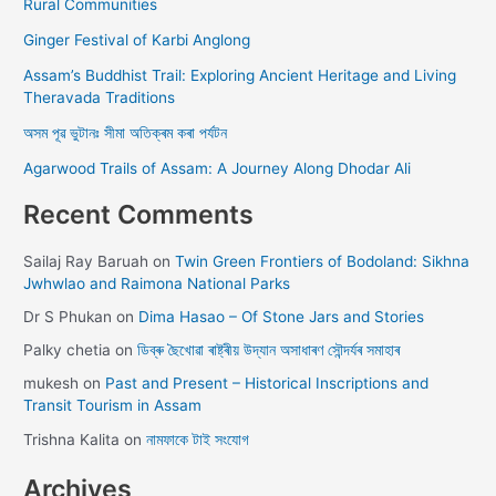
Rural Communities
Ginger Festival of Karbi Anglong
Assam’s Buddhist Trail: Exploring Ancient Heritage and Living
Theravada Traditions
অসম পূৱ ভুটানঃ সীমা অতিক্ৰম কৰা পৰ্যটন
Agarwood Trails of Assam: A Journey Along Dhodar Ali
Recent Comments
Sailaj Ray Baruah
on
Twin Green Frontiers of Bodoland: Sikhna
Jwhwlao and Raimona National Parks
Dr S Phukan
on
Dima Hasao – Of Stone Jars and Stories
Palky chetia
on
ডিব্ৰু ছৈখোৱা ৰাষ্ট্ৰীয় উদ্যান অসাধাৰণ সৌন্দৰ্যৰ সমাহাৰ
mukesh
on
Past and Present – Historical Inscriptions and
Transit Tourism in Assam
Trishna Kalita
on
নামফাকে টাই সংযোগ
Archives