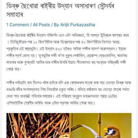
ডিব্ৰু ছৈখোৱা ৰাষ্ট্ৰীয় উদ্যান অসাধাৰণ সৌন্দৰ্যৰ
সমাহাৰ
1 Comment
/
All Posts
/ By
Arijit Purkayastha
ডিব্ৰু-ছৈখোৱা ৰাষ্ট্ৰীয় উদ্যান পৰিদৰ্শন এনে এটা অভিজ্ঞতা, যি সমস্ত ইন্দ্ৰিয়ক জাগ্ৰত কৰে
। তিনিচুকীয়াৰ পৰা ১২ কিল’মিটাৰ আৰু ডিব্ৰুগড়ৰ পৰা ৫০ কিল’মিটাৰ নিলগত আছে
প্রকৃতিৰ এই ৰম্যভূমি। এই উদ্যান ৫০০ তকৈও অধিক পক্ষীৰ আদৰ্শ আৱাসস্থল। ইয়াক
পক্ষীৰ স্বৰ্গ বোলা হয়। তৃণভূমিৰ পক্ষী ক’লা বুকুৰ পেৰটবিল, ছোৱাম্প ফ্রেংকোলিন, জাৰ্ডনছ
বাবলাৰ আৰু বুশচ্যাট আদিৰ দৰে পক্ষীৰ উপৰি ইয়াত শীতকালত বহু সংখ্যক পৰিভ্ৰমী পক্ষী
পোৱা যায় ৷
পক্ষীৰ পৰ্যায়টো বাদ দিলেও মটৰ বটেৰে যদি এক ৰোমাঞ্চকৰ যাত্ৰা কৰা যায় তেন্তে ডিব্ৰু আৰু
ডাঙৰি নদীৰ সংগমস্থলত শিহু নিশ্চয়কৈ চকুত পৰিব। যদিহে বৰ্ষাকাল হয় তেন্তে যাত্ৰা পথত
দেখা পাব নানাৰঙী পখিলাৰ সমাহাৰ। এই পৰিৱেশ অনুকুল বনাঞ্চলখনত প্ৰায় ৩৫বিধ
এপিফাইটিক শ্ৰেণীৰ অৰ্কিড আৰু ৩বিধ স্থলজ অৰ্কিড পোৱা যায়।