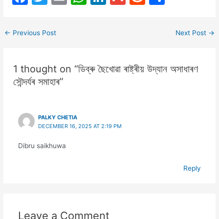
a
w
m
h
n
m
e
h
c
itt
ai
at
k
ai
d
ar
←
Previous Post
Next Post
→
e
er
l
s
e
l
di
e
b
A
dI
t
1 thought on “ডিব্ৰু ছৈখোৱা ৰাষ্ট্ৰীয় উদ্যান অসাধাৰণ
o
p
n
সৌন্দৰ্যৰ সমাহাৰ”
o
p
k
PALKY CHETIA
DECEMBER 16, 2025 AT 2:19 PM
Dibru saikhuwa
Reply
Leave a Comment