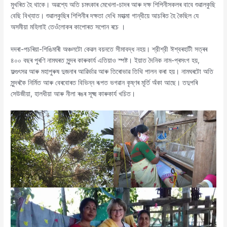
মুখৰিত হৈ থাকে। অৱশ্যে অতি চমৎকাৰ মেখেলা-চাদৰ আৰু দক্ষ শিপিনীসকলৰ বাবে শুৱালকুছি
বেছি বিখ্যাত। শুৱালকুছিৰ শিপিনীৰ দক্ষতা দেখি মহাত্মা গান্ধীয়ে আচৰিত হৈ কৈছিল যে
অসমীয়া মহিলাই তেওঁলোকৰ কাপোৰত সপোন ৰচে ।
দদৰা-পচৰিয়া-শিঙিমাৰী অঞ্চলটো কেৱল বয়নতে সীমাবদ্ধ নহয়। শ্রীশ্রী ঈশ্বৰহাটী সত্ৰৰ
৪০০ বছৰ পুৰণি নামঘৰত সুন্দৰ কাৰুকাৰ্য এতিয়াও স্পষ্ট। ইয়াত দৈনিক নাম-প্ৰসংগ হয়,
ফল্গুৎসৱ আৰু মহাপুৰুষ দুজনাৰ আৱিৰ্ভাৱ আৰু তিৰোভাৱ তিথি পালন কৰা হয়। নামঘৰটো অতি
সুন্দৰকৈ নিৰ্মিত আৰু বেৰবোৰত বিভিন্ন ৰূপত ভগৱান কৃষ্ণৰ মূৰ্তি অঁকা আছে। তদুপৰি
সেউজীয়া, হালধীয়া আৰু নীলা ৰঙৰ সূক্ষ্ম কাৰুকাৰ্য খচিত।