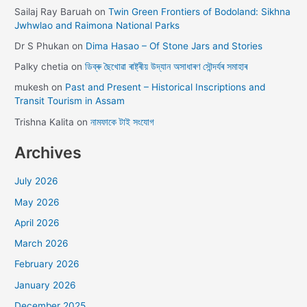
Sailaj Ray Baruah
on
Twin Green Frontiers of Bodoland: Sikhna
Jwhwlao and Raimona National Parks
Dr S Phukan
on
Dima Hasao – Of Stone Jars and Stories
Palky chetia
on
ডিব্ৰু ছৈখোৱা ৰাষ্ট্ৰীয় উদ্যান অসাধাৰণ সৌন্দৰ্যৰ সমাহাৰ
mukesh
on
Past and Present – Historical Inscriptions and
Transit Tourism in Assam
Trishna Kalita
on
নামফাকে টাই সংযোগ
Archives
July 2026
May 2026
April 2026
March 2026
February 2026
January 2026
December 2025