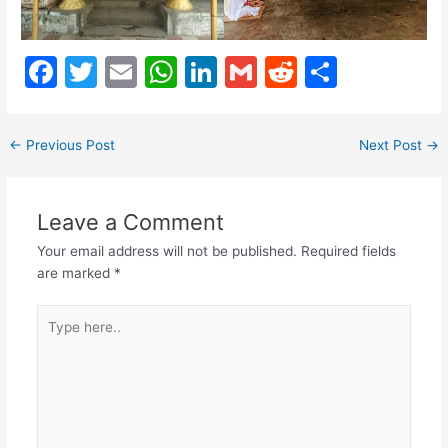
F
T
E
W
Li
G
R
S
a
w
m
h
n
m
e
h
c
itt
ai
at
k
ai
d
ar
←
Previous Post
Next Post
→
e
er
l
s
e
l
di
e
b
A
dI
t
Leave a Comment
o
p
n
Your email address will not be published.
Required fields
o
p
are marked
*
k
Type
here..