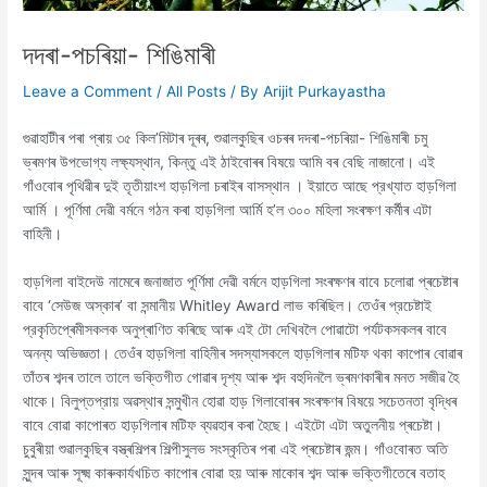
দদৰা-পচৰিয়া- শিঙিমাৰী
Leave a Comment
/
All Posts
/ By
Arijit Purkayastha
গুৱাহাটীৰ পৰা প্ৰায় ৩৫ কিল’মিটাৰ দূৰৰ, শুৱালকুছিৰ ওচৰৰ দদৰা-পচৰিয়া- শিঙিমাৰী চমু
ভ্ৰমণৰ উপভোগ্য লক্ষ্যস্থান, কিন্তু এই ঠাইবোৰৰ বিষয়ে আমি বৰ বেছি নাজানো। এই
গাঁওবোৰ পৃথিৱীৰ দুই তৃতীয়াংশ হাড়গিলা চৰাইৰ বাসস্থান । ইয়াতে আছে প্রখ্যাত হাড়গিলা
আৰ্মি । পূর্ণিমা দেৱী বৰ্মনে গঠন কৰা হাড়গিলা আর্মি হ’ল ৩০০ মহিলা সংৰক্ষণ কৰ্মীৰ এটা
বাহিনী।
হাড়গিলা বাইদেউ নামেৰে জনাজাত পূর্ণিমা দেৱী বৰ্মনে হাড়গিলা সংৰক্ষণৰ বাবে চলোৱা প্ৰচেষ্টাৰ
বাবে ‘সেউজ অস্কাৰ’ বা সন্মানীয় Whitley Award লাভ কৰিছিল। তেওঁৰ প্রচেষ্টাই
প্রকৃতিপ্ৰেমীসকলক অনুপ্ৰাণিত কৰিছে আৰু এই টো দেখিবলৈ পোৱাটো পৰ্যটকসকলৰ বাবে
অনন্য অভিজ্ঞতা। তেওঁৰ হাড়গিলা বাহিনীৰ সদস্যাসকলে হাড়গিলাৰ মটিফ থকা কাপোৰ বোৱাৰ
তাঁতৰ শব্দৰ তালে তালে ভক্তিগীত গোৱাৰ দৃশ্য আৰু শব্দ বহুদিনলৈ ভ্ৰমণকাৰীৰ মনত সজীৱ হৈ
থাকে। বিলুপ্তপ্রায় অৱস্থাৰ সন্মুখীন হোৱা হাড় গিলাবোৰৰ সংৰক্ষণৰ বিষয়ে সচেতনতা বৃদ্ধিৰ
বাবে বোৱা কাপোৰত হাড়গিলাৰ মটিফ ব্যৱহাৰ কৰা হৈছে। এইটো এটা অতুলনীয় প্ৰচেষ্টা।
চুবুৰীয়া শুৱালকুছিৰ বস্ত্ৰশিল্পৰ শিল্পীসুলভ সংস্কৃতিৰ পৰা এই প্ৰচেষ্টাৰ জন্ম। গাঁওবোৰত অতি
সুন্দৰ আৰু সূক্ষ্ম কাৰুকাৰ্যখচিত কাপোৰ বোৱা হয় আৰু মাকোৰ শব্দ আৰু ভক্তিগীতেৰে বতাহ