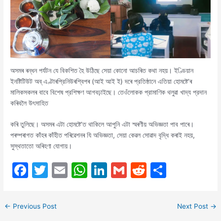
অসমৰ ৰন্ধন পর্যটন যে বিকশিত হৈ উঠিছে সেয়া কোনো আচৰিত কথা নহয়। ইণ্ডিয়ান
ইনষ্টিটিউট অব্ এণ্টাৰপ্রিনিউৰশ্বিপৰ (আই আই ই) দৰে প্রতিষ্ঠানে এতিয়া হোমষ্টে’ৰ
মালিকসকলৰ বাবে বিশেষ প্রশিক্ষণ আগবঢ়াইছে। তেওঁলোকক প্রামাণিক থলুৱা খাদ্য প্রদান
কৰিবলৈ উৎসাহিত
কৰি তুলিছে। অসমৰ এটা হোমষ্টে’ত থাকিলে আপুনি এটা স্মৰণীয় অভিজ্ঞতা পাব পাৰে।
পৰম্পৰাগত কাঁহৰ কাঁহীত পৰিৱেশনৰ যি অভিজ্ঞতা, সেয়া কেৱল সোৱাদ বৃদ্ধি কৰাই নহয়,
সুস্থতাতো অৰিহণা যোগায়।
F
T
E
W
Li
G
R
S
a
w
m
h
n
m
e
h
c
itt
ai
at
k
ai
d
ar
←
Previous Post
Next Post
→
e
er
l
s
e
l
di
e