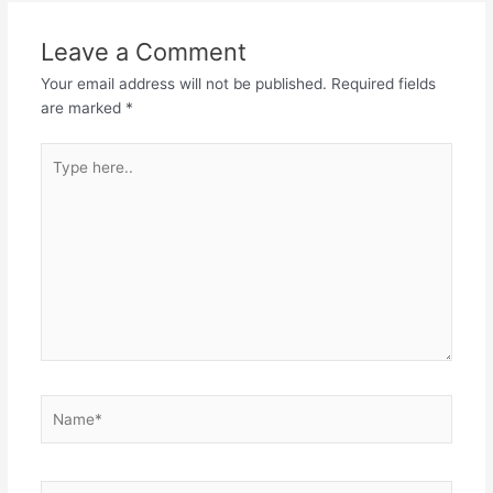
b
A
dI
t
Leave a Comment
o
p
n
Your email address will not be published.
Required fields
o
p
are marked
*
k
Type
here..
Name*
Email*