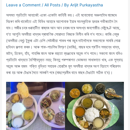
Leave a Comment
/
All Posts
/ By
Arijit Purkayastha
অসমত প্রতিটো আহাৰেই একো একোটা কাহিনী কয়। এই মনোমোহা অঞ্চলটোৰ মাজেৰে
বিচৰণ কৰি থাকোঁতে এই বিবিধ আহাৰে আপোনাক ইয়াৰ সাংস্কৃতিক হৃদয়ৰ গভীৰতালৈ লৈ
যাব। সজীৱ চহৰ গুৱাহাটীত ৰাজ্যৰ আন আন চহৰৰ দৰে অসংখ্য জনগোষ্ঠীয় বেষ্টুৰেণ্ট আছে,
য’ত আপুনি অসমীয়া খাদ্যৰ প্ৰামাণিক সোৱাদত নিজকে বিলীন কৰি ল’ব পাৰে। কাজি নেমুৰ
(অসমীয়া নেমু) টুকুৰা এটা চেপি সেউজীয়া শাকৰ পৰা মচুৰ দাইললৈকে সকলোকে সামৰি লোৱা
ছবিখন কল্পনা কৰক। আৰু শাক-পাচলিৰ মিশ্রণ (ভাজি), মাছৰ দৰে প্ৰ’টিন সম্বন্ধে খাদ্য,
মাটন, চিকেন, হাঁহ, গাহৰিৰ মাংস আৰু বহুতো ব্যঞ্জনেৰে আনন্দ ল’ব পাৰে। সকলো মাংস যদিও
প্রতিটো খাদ্যতে বৈশিষ্ট্যযুক্ত নহয়; কিন্তু পৰম্পৰাগত ভোজনত সাধাৰণতে খাৰ, এক সুস্বাদু
আনন্দ আৰু হজম শক্তি বৃদ্ধিত সহায়ক হোৱাকৈ মূল অসমীয়া খাদ্যৰ অংশ হিচাপে পৰিৱেশন
কৰা হয় আৰু টেঙাৰ সৈতে সামৰণি পৰে (মাছপ্রেমীৰ বাবে মাছৰ টেঙাটো সঠিক হ’ব)।