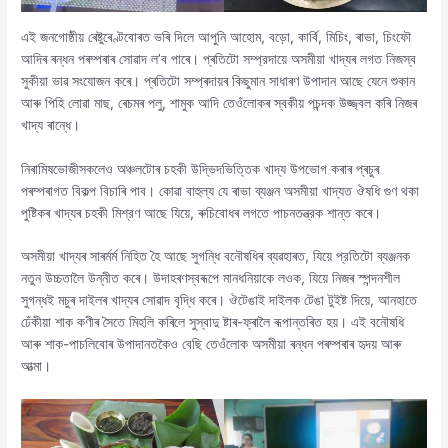
এই জনগোষ্ঠীয় ৰেষ্টুৰেণ্টবোৰত ভৰি দিলে আপুনি আহোম, বড়ো, কার্বি, মিচিং, ৰাভা, চিংফৌ
আদিৰ ৰন্ধন পৰম্পৰাৰ সোৱাদ ল’ব পাৰে। প্ৰতিটো সম্প্রদায়ে অসমীয়া খাদ্যৰ লগত নিজস্ব
সুকীয়া ভাৱ সংযোজন কৰে। প্ৰতিটো সম্প্ৰদায়ৰ কিছুমান সাধাৰণ উপাদান আছে যেনে শুকান
আৰু পিহি লোৱা মাছ, ৰেচমৰ পলু, শামুক আদি তেওঁলোকৰ স্বকীয় পচন্দক উজ্জ্বল কৰি নিজৰ
খাদ্য ৰান্ধে।
নিৰামিষভোজীসকলেও অঞ্চলটোৰ চহকী উদ্ভিদভিত্তিক খাদ্য উপভোগ কৰাৰ প্ৰচুৰ
পৰম্পৰাগত বিকল্প বিচাৰি পাব। কোৱা বাহুল্য যে ৰাভা ব্যঞ্জন অসমীয়া খাদ্যত ঔষধি গুণ থকা
পুষ্টিকৰ খাদ্যৰ চহকী মিশ্রণ আছে যিয়ে, ৰুচিবোধৰ লগতে পাচনতন্ত্রক শান্ত কৰে।
অসমীয়া খাদ্যৰ সাৰৰ্মৰ্ম নিহিত হৈ আছে সুগন্ধি বনৌষধিৰ ব্যৱহাৰত, যিয়ে প্রতিটো ব্যঞ্জনক
নতুন উচ্চতালৈ উন্নীত কৰে। উদাহৰণস্বৰূপে মানধনিয়াকে লওক, যিয়ে নিজৰ স্পন্দনশীল
সুগন্ধই মচুৰ দাইলৰ খাদ্যৰ সোৱাদ বৃদ্ধি কৰে। ঔটেঙাই দাইলক টেঙা টুইষ্ট দিয়ে, আনহাতে
ঢেঁকীয়া শাক কণীৰ সৈতে মিহলি কৰিলে সুস্বাদু ষ্টাৰ-ফ্ৰালৈ ৰূপান্তৰিত হয়। এই বনৌষধি
আৰু শাক-পাচলিবোৰ উপাদানতকৈও বেছি তেওঁলোক অসমীয়া ৰন্ধন পৰম্পৰাৰ হৃদয় আৰু
আত্মা।