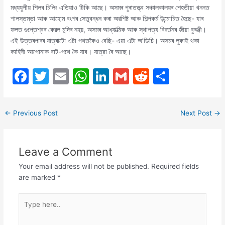
মধ্যযুগীয় শিলৰ চিলিং এতিয়াও টিকি আছে। অসমৰ পুৰাতত্ত্ব সঞ্চালকালয়ৰ শেহতীয়া খননত
শালস্তম্ভা আৰু আহোম বংশৰ সেতুবন্ধন কৰা অৱশিষ্ট আৰু শিল্পকর্ম উন্মোচিত হৈছে- যাৰ
ফলত গুপ্তেশ্বৰ কেৱল মন্দিৰ নহয়, অসমৰ আধ্যাত্মিক আৰু স্থাপত্য বিৱৰ্তনৰ জীয়া বুৰঞ্জী।
এই উত্তৰপাৰৰ যাত্ৰাটো এটা পথতকৈও বেছি- এয়া এটা অ’ডিচি। অসমৰ লুকাই থকা
কাহিনী আপোনাক বাট-পথে কৈ যাব। যাত্রা ৰৈ আছে।
F
T
E
W
Li
G
R
S
a
w
m
h
n
m
e
h
c
itt
ai
at
k
ai
d
ar
←
Previous Post
Next Post
→
e
er
l
s
e
l
di
e
b
A
dI
t
Leave a Comment
o
p
n
Your email address will not be published.
Required fields
o
p
are marked
*
k
Type
here..