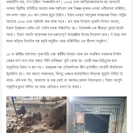
থৰুঘাটলৈ যায়, য’ত হৈছিল ‘পথৰুঘাটৰ ৰণ’। ১৮৯৪ চনত জালিয়ানৱালাবাগৰ বহু আগতেই
অসমত ব্রিটিছ বাহিনীয়ে অন্যায় কৰৰ প্ৰতিবাদ কৰা নিৰস্ত্ৰ কৃষকৰ ওপৰত গুলীচালনা কৰিছিল,
যাৰ ফলত প্ৰায় ১৪০ জন লোকৰ মৃত্যু হৈছিল। ইয়াৰ ওচৰতে মহাপুৰুষ মাধৱদেৱৰ শিষ্য গোবিন্দ
আতায়ে ১৫৬৮ চনত প্ৰতিষ্ঠা কৰা খটৰা সত্ৰ। ৰূপ আৰু বিশ্বাস দুয়োটা দিশতে অনন্য,
ইয়াক ত্ৰিছজন মেধিৰ এটা গোটৰ দ্বাৰা পৰিচালিত হয়। ইনামধৰ্মৰ এক জীৱন্ত কেন্দ্ৰ হৈয়েই
আছে। ইয়াত পাচতি মহোৎসৱৰ দৰে গুৰুত্বপূৰ্ণ আধ্যাত্মিক উৎসৱ উদ্যাপন কৰে। ই হৈছে ভাদ
মাহৰ অন্তিম দিনটোৰ পৰা বছৰি অনুষ্ঠিত হোৱা চাৰিদিনীয়া এক জীপাল অনুষ্ঠান।
১৫ নং ৰাষ্ট্ৰীয় ঘাইপথত পুনৰ উঠি ওৰাং ৰাষ্ট্ৰীয় উদ্যান আৰু বাঘ সংৰক্ষিত বনাঞ্চলৰ দিশলৈ
যোৱাৰ লগে লগে-যাক প্ৰায়ে ‘মিনি কাজিৰঙা’ বুলি কোৱা হয়- চহকী জৈৱ-বৈচিত্র্যৰ বাবে
প্রকৃতিয়ে ইয়াত ন-ৰূপ লয়। নৱেম্বৰৰ পৰা এপ্ৰিললৈকে জীপ ছাফাৰীত সোণালী ঘাঁহনিবোৰ
উন্মোচিত হয়। বাঘ হয়তো সহজলভ্য, কিন্তু ওৰাঙৰ মনোহাৰিত্ব নিস্তব্ধ মুহূৰ্তত নিহিত হৈ
থাকে- চৰি থকা গঁড়, আকাশত ৰং কৰা চৰাই বা অৰণ্যৰ কোমল নিস্তব্ধতা। ইয়াত আপুনি
প্ৰকৃতিৰ ছন্দত মিলিত হয় আৰু কেতিয়াও হতাশ হৈ নাযায়।