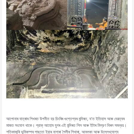
আপোনাৰ যাত্ৰাৰ শিখৰত উপনীত হয় চিংৰিৰ গুপ্তেশ্বৰ মন্দিৰত, য’ত ইতিহাস আৰু দেৱত্বৰ
মাজত সংযোগ থাকে। প্রাক্ আহোম যুগৰ এই মন্দিৰত শিল আৰু ইটাৰ মিশ্রণ বিৰল সমন্বয়।
শতিকাজুৰি ভূমিকম্পৰ পাছতো ইয়াৰ নাগাৰা শৈলীৰ শিখাৰা, আমলকা আৰু উল্লেখযোগ্য