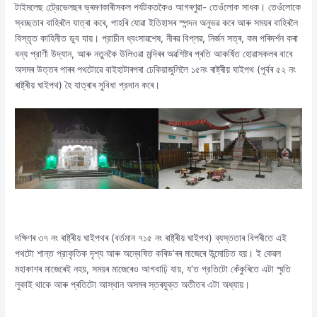
টাইমলেছ ট্রেেভেলছৰ ভ্ৰমণকাৰীসকল পর্যটকতকৈও আগৰণুৱা- তেওঁলোক সাধক। তেওঁলোকে
স্বচ্ছতাৰ বাহিৰলৈ যাত্ৰা কৰে, পাহৰি যোৱা ইতিহাসৰ স্পন্দন অনুভৱ কৰে আৰু সময়ৰ বাহিৰলৈ
বিস্তৃত কাহিনীত ডুব যায়। প্রাচীন ধ্বংসাৱশেষ, নীৰৱ বিপ্লৱ, নির্জন সত্ৰ, কম পৰিদৰ্শন কৰা
বন্য প্রাণী উদ্যান, আৰু নতুনকৈ উলিওৱা মন্দিৰৰ অৱশিষ্টৰ প্ৰতি আকৰ্ষিত হোৱাসকলৰ বাবে
অসমৰ উত্তৰ পাৰৰ পথটোৱে বাইহাটাৰপৰা ঢেকিয়াজুলিলৈ ১৫নং ৰাষ্ট্ৰীয় ঘাইপথ (পূৰ্বৰ ৫২ নং
ৰাষ্ট্ৰীয় ঘাইপথ) হৈ যাত্ৰাৰ সুবিধা প্রদান কৰে।
দক্ষিণৰ ৩৭ নং ৰাষ্ট্ৰীয় ঘাইপথৰ (বৰ্তমান ৭১৫ নং ৰাষ্ট্ৰীয় ঘাইপথ) ব্যস্ততাৰ বিপৰীতে এই
পথটো শান্ত প্রাকৃতিক দৃশ্য আৰু অন্বেষিত কৰিড’ৰৰ মাজেৰে উন্মোচিত হয়। ই কেৱল
মহাকাশৰ মাজেৰেই নহয়, সময়ৰ মাজেৰেও আগবাঢ়ি যায়, য’ত প্রতিটো কেঁকুৰিতে এটা স্মৃতি
লুকাই থাকে আৰু প্ৰতিটো আস্থান অসমৰ স্তৰযুক্ত অতীতৰ এটা অধ্যায়।