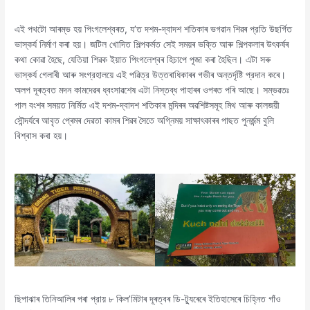
এই পথটো আৰম্ভ হয় পিংগলেশ্বৰত, য’ত দশম-দ্বাদশ শতিকাৰ ভগৱান শিৱৰ প্রতি উছর্গিত
ভাস্কর্য নির্মাণ কৰা হয়। জটিল খোদিত শিল্পকর্মত সেই সময়ৰ ভক্তি আৰু শিল্পকলাৰ উৎকৰ্ষৰ
কথা কোৱা হৈছে, যেতিয়া শিৱক ইয়াত পিংগলেশ্বৰ হিচাপে পূজা কৰা হৈছিল। এটা সৰু
ভাস্কর্য গেলাৰী আৰু সংগ্রহালয়ে এই পৱিত্র উত্তৰাধিকাৰৰ গভীৰ অন্তর্দৃষ্টি প্রদান কৰে।
অলপ দূৰত্বত মদন কামদেৱৰ ধ্বংসাৱশেষ এটা নিস্তব্ধ পাহাৰৰ ওপৰত পৰি আছে। সম্ভৱতঃ
পাল বংশৰ সময়ত নির্মিত এই দশম-দ্বাদশ শতিকাৰ মন্দিৰৰ অৱশিষ্টসমূহ মিথ আৰু কালজয়ী
সৌন্দৰ্যৰে আবৃত প্ৰেমৰ দেৱতা কামৰ শিৱৰ সৈতে অগ্নিময় সাক্ষাৎকাৰৰ পাছত পুনর্জন্ম বুলি
বিশ্বাস কৰা হয়।
ছিপাঝাৰ তিনিআলিৰ পৰা প্রায় ৮ কিল’মিটাৰ দূৰত্বৰ ডি-ট্যুৰেৰে ইতিহাসেৰে চিহ্নিত গাঁও