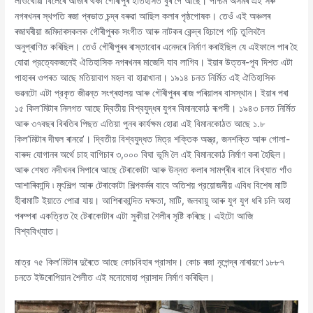
লাওখোৱা বিলেৰে আগুৰি থকা গৌৰীপুৰ ইতিহাসত বুৰ গৈ আছে। পশ্চিম অসমৰ এই সৰু
নগৰখনৰ স্থপতি ৰজা প্ৰভাত চন্দ্ৰ বৰুৱা আছিল কলাৰ পৃষ্ঠপোষক। তেওঁ এই অঞ্চলৰ
ৰজাঘৰীয়া জমিদাৰসকলক গৌৰীপুৰক সংগীত আৰু নাটকৰ কেন্দ্ৰ হিচাপে গঢ়ি তুলিবলৈ
অনুপ্ৰাণিত কৰিছিল। তেওঁ গৌৰীপুৰৰ ৰাস্তাবোৰ এনেদৰে নিৰ্মাণ কৰাইছিল যে এইফালে পাৰ হৈ
যোৱা প্রত্যেকজনেই ঐতিহাসিক নগৰখনৰ মাজেদি যাব লাগিব। ইয়াৰ উত্তৰ-পূব দিশত এটা
পাহাৰৰ ওপৰত আছে মতিয়াবাগ মহল বা হাৱাখানা। ১৯১৪ চনত নিৰ্মিত এই ঐতিহাসিক
ভৱনটো এটা প্রকৃত জীৱন্ত সংগ্ৰহালয় আৰু গৌৰীপুৰৰ ৰাজ পৰিয়ালৰ বাসস্থান। ইয়াৰ পৰা
১৫ কিল’মিটাৰ নিলগত আছে দ্বিতীয় বিশ্বযুদ্ধৰ যুগৰ বিমানকোঠ ৰূপসী। ১৯৪৩ চনত নিৰ্মিত
আৰু ৩৭বছৰ বিৰতিৰ পিছত এতিয়া পুনৰ কাৰ্যক্ষম হোৱা এই বিমানকোঠত আছে ১.৮
কিল’মিটাৰ দীঘল ৰানৱে’। দ্বিতীয় বিশ্বযুদ্ধত মিত্র শক্তিক অস্ত্র, জনশক্তি আৰু গোলা-
বাৰুদ যোগানৰ অৰ্থে চাহ বাগিচাৰ ৩,০০০ বিঘা ভূমি লৈ এই বিমানকোঠ নিৰ্মাণ কৰা হৈছিল।
আৰু শেষত নদীখনৰ সিপাৰে আছে টেৰাকোটা আৰু উন্নত কলাৰ সামগ্ৰীৰ বাবে বিখ্যাত গাঁও
আশাৰিকান্দি ৷ মৃৎশিল্প আৰু টেৰাকোটা শিল্পকৰ্মৰ বাবে অতিশয় প্রয়োজনীয় এবিধ বিশেষ মাটি
হীৰামাটি ইয়াতে পোৱা যায়। আশিৰাকান্দিত দক্ষতা, মাটি, জলবায়ু আৰু যুগ যুগ ধৰি চলি অহা
পৰম্পৰা একত্রিত হৈ টেৰাকোটাৰ এটা সুকীয়া শৈলীৰ সৃষ্টি কৰিছে। এইটো আজি
বিশ্ববিখ্যাত।
মাত্র ৭৫ কিল’মিটাৰ দুৰৈতে আছে কোচবিহাৰ প্রাসাদ। কোচ ৰজা নৃপেন্দ্ৰ নাৰায়ণে ১৮৮৭
চনতে ইউৰোপিয়ান শৈলীত এই মনোমোহা প্রাসাদ নির্মাণ কৰিছিল।