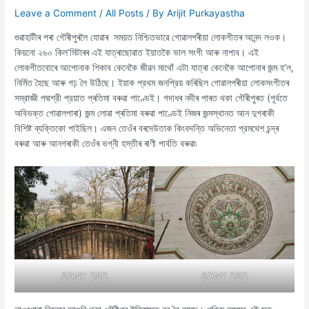
Leave a Comment
/
All Posts
/ By
Arijit Purkayastha
গুৱাহাটীৰ পৰা গৌৰীপুৰলৈ যোৱাৰ সময়ত নিশ্চিতভাৱে গোৱালপৰীয়া লোকগীতৰ আনন্দ লওক।
কিয়নো ২৬০ কিল’মিটাৰৰ এই যাত্ৰাছোৱাত ইয়াতকৈ ভাল সংগী আৰু নাপাব। এই
লোকগীতবোৰে আপোনাক শিকাব কেনেকৈ জীৱন মাথোঁ এটা যাত্ৰা কেনেকৈ আপোনাৰ জন্ম হ’ল,
নিৰ্মিত হৈছে আৰু গঢ় লৈ উঠিছে। ইয়াক প্রথম জনপ্রিয় কৰিছিল গোৱালপৰীয়া লোকসংগীতৰ
সম্রাজ্ঞী পদ্মশ্রী প্রয়াত প্ৰতিমা বৰুৱা পাণ্ডেই। গদাধৰ নদীৰ পাৰত থকা গৌৰীপুৰত (পূৰ্বতে
অবিভক্ত গোৱালপাৰা) জন্ম লোৱা প্ৰতিমা বৰুৱা পাণ্ডেই নিজৰ জন্মস্থানত আন দুগৰাকী
বিশিষ্ট ব্যক্তিকো পাইছিল। এজন তেওঁৰ বৰদেউতাক কিংবদন্তি অভিনেতা প্রমথেশ চন্দ্ৰ
বৰুৱা আৰু আনগৰাকী তেওঁৰ ভগ্নী হস্তীৰ ৰাণী পাৰ্বতি বৰুৱা৷
SONY DSC
SONY DSC