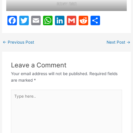
SONY DSC
F
T
E
W
Li
G
R
S
a
w
m
h
n
m
e
h
c
itt
ai
at
k
ai
d
ar
←
Previous Post
Next Post
→
e
er
l
s
e
l
di
e
b
A
dI
t
Leave a Comment
o
p
n
Your email address will not be published.
Required fields
o
p
are marked
*
k
Type
here..