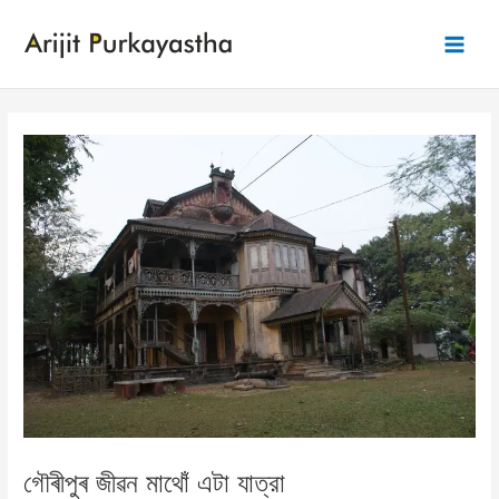
Skip
to
Main
content
Men
গৌৰীপুৰ জীৱন মাথোঁ এটা যাত্রা