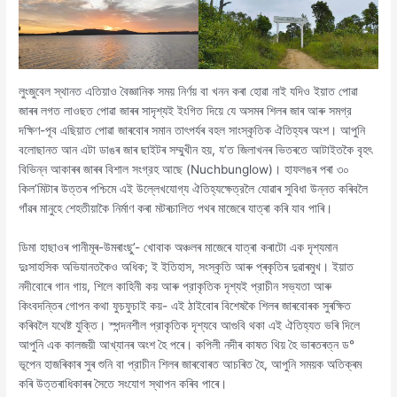
লুংজুবেল স্থানত এতিয়াও বৈজ্ঞানিক সময় নির্ণয় বা খনন কৰা হোৱা নাই যদিও ইয়াত পোৱা
জাৰৰ লগত লাওছত পোৱা জাৰৰ সাদৃশ্যই ইংগিত দিয়ে যে অসমৰ শিলৰ জাৰ আৰু সমগ্র
দক্ষিণ-পূব এছিয়াত পোৱা জাৰবোৰ সমান তাৎপৰ্যৰ বহল সাংস্কৃতিক ঐতিহ্যৰ অংশ। আপুনি
বলোছানত আন এটা ডাঙৰ জাৰ ছাইটৰ সম্মুখীন হয়, য’ত জিলাখনৰ ভিতৰতে আটাইতকৈ বৃহৎ
বিভিন্ন আকাৰৰ জাৰৰ বিশাল সংগ্রহ আছে (Nuchbunglow)। হাফলঙৰ পৰা ৩০
কিল’মিটাৰ উত্তৰ পশ্চিমে এই উল্লেখযোগ্য ঐতিহ্যক্ষেত্রলৈ যোৱাৰ সুবিধা উন্নত কৰিবলৈ
গাঁৱৰ মানুহে শেহতীয়াকৈ নিৰ্মাণ কৰা মটৰচালিত পথৰ মাজেৰে যাত্ৰা কৰি যাব পাৰি।
ডিমা হাছাওৰ পানীমূৰ-উমৰাংছু’- খোবাক অঞ্চলৰ মাজেৰে যাত্ৰা কৰাটো এক দৃশ্যমান
দুঃসাহসিক অভিযানতকৈও অধিক; ই ইতিহাস, সংস্কৃতি আৰু প্ৰকৃতিৰ দুৱাৰমুখ। ইয়াত
নদীবোৰে গান গায়, শিলে কাহিনী কয় আৰু প্রাকৃতিক দৃশ্যই প্রাচীন সভ্যতা আৰু
কিংবদন্তিৰ গোপন কথা ফুচফুচাই কয়- এই ঠাইবোৰ বিশেষকৈ শিলৰ জাৰবোৰক সুৰক্ষিত
কৰিবলৈ যথেষ্ট যুক্তি। স্পন্দনশীল প্রাকৃতিক দৃশ্যবে আগুবি থকা এই ঐতিহ্যত ভৰি দিলে
আপুনি এক কালজয়ী আখ্যানৰ অংশ হৈ পৰে। কপিলী নদীৰ কাষত থিয় হৈ ভাৰতৰত্ন ড°
ভূপেন হাজৰিকাৰ সুৰ শুনি বা প্রাচীন শিলৰ জাৰবোৰত আচৰিত হৈ, আপুনি সময়ক অতিক্ৰম
কৰি উত্তৰাধিকাৰৰ সৈতে সংযোগ স্থাপন কৰিব পাৰে।