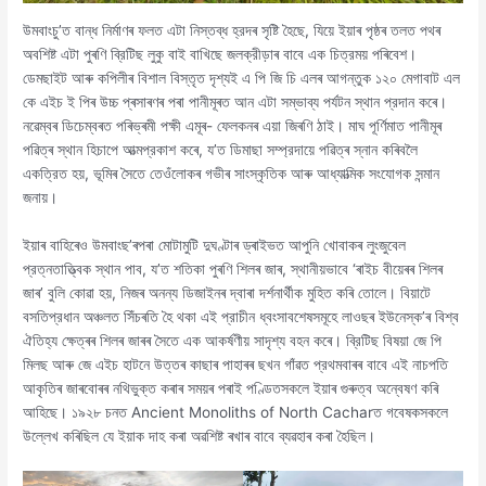
উমবাংচু’ত বান্ধ নিৰ্মাণৰ ফলত এটা নিস্তব্ধ হ্রদৰ সৃষ্টি হৈছে, যিয়ে ইয়াৰ পৃষ্ঠৰ তলত পথৰ
অবশিষ্ট এটা পুৰণি ব্রিটিছ লুকু বাই বাখিছে জলক্রীড়াৰ বাবে এক চিত্রময় পৰিবেশ।
ডেমছাইট আৰু কপিলীৰ বিশাল বিস্তৃত দৃশ্যই এ পি জি চি এলৰ আগন্তুক ১২০ মেগাবাট এল
কে এইচ ই পিৰ উচ্চ প্ৰসাৰণৰ পৰা পানীমূৰত আন এটা সম্ভাব্য পর্যটন স্থান প্রদান কৰে।
নৱেম্বৰ ডিচেম্বৰত পৰিভ্ৰমী পক্ষী এমূৰ- ফেলকনৰ এয়া জিৰণি ঠাই। মাঘ পূর্ণিমাত পানীমূৰ
পৱিত্ৰ স্থান হিচাপে আত্মপ্রকাশ কৰে, য’ত ডিমাছা সম্প্রদায়ে পৱিত্ৰ স্নান কৰিবলৈ
একত্রিত হয়, ভূমিৰ সৈতে তেওঁলোকৰ গভীৰ সাংস্কৃতিক আৰু আধ্যাত্মিক সংযোগক সন্মান
জনায়।
ইয়াৰ বাহিৰেও উমবাংছ’ৰপৰা মোটামুটি দুঘণ্টাৰ ড্ৰাইভত আপুনি খোবাকৰ লুংজুবেল
প্রত্নতাত্ত্বিক স্থান পাব, য’ত শতিকা পুৰণি শিলৰ জাৰ, স্থানীয়ভাবে ‘ৰাইচ বীয়েৰৰ শিলৰ
জাৰ’ বুলি কোৱা হয়, নিজৰ অনন্য ডিজাইনৰ দ্বাৰা দৰ্শনাৰ্থীক মুহিত কৰি তোলে। বিয়াটে
বসতিপ্রধান অঞ্চলত সিঁচৰতি হৈ থকা এই প্রাচীন ধ্বংসাবশেষসমূহে লাওছৰ ইউনেস্ক’ৰ বিশ্ব
ঐতিহ্য ক্ষেত্ৰৰ শিলৰ জাৰৰ সৈতে এক আকর্ষণীয় সাদৃশ্য বহন কৰে। ব্রিটিছ বিষয়া জে পি
মিলছ আৰু জে এইচ হাটনে উত্তৰ কাছাৰ পাহাৰৰ ছখন গাঁৱত প্রথমবাৰৰ বাবে এই নাচপতি
আকৃতিৰ জাৰবোৰৰ নথিভুক্ত কৰাৰ সময়ৰ পৰাই পণ্ডিতসকলে ইয়াৰ গুৰুত্ব অন্বেষণ কৰি
আহিছে। ১৯২৮ চনত Ancient Monoliths of North Cacharত গবেষকসকলে
উল্লেখ কৰিছিল যে ইয়াক দাহ কৰা অৱশিষ্ট ৰখাৰ বাবে ব্যৱহাৰ কৰা হৈছিল।