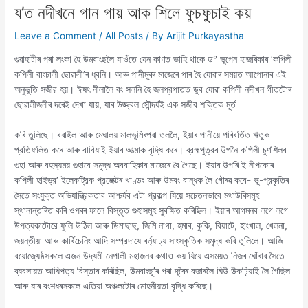
য’ত নদীখনে গান গায় আক শিলে ফুচফুচাই কয়
Leave a Comment
/
All Posts
/ By
Arijit Purkayastha
গুৱাহাটীৰ পৰা লংকা হৈ উমবাংছলৈ যাওঁতে যেন কাণত ভাহি থাকে ড° ভূপেন হাজৰিকাৰ ‘কপিলী
কপিলী বাংঢালী ছোৱালী’ৰ ধ্বনি। আৰু পানীমূৰৰ মাজেৰে পাৰ হৈ যোৱাৰ সময়ত আপোনাৰ এই
অনুভূতি সজীর হয়। ঈষৎ নীলালৈ বং সলনি হৈ জলপ্রপাতত ডুব যোৱা কপিলী নদীখন গীতটোৰ
ছোৱালীজনীৰ দৰেই দেখা যায়, যাৰ উজ্জ্বল সৌন্দর্যই এক সজীব শক্তিক মূর্ত
কৰি তুলিছে। বৰাইল আৰু মেঘালয় মালভূমিৰপৰা তললৈ, ইয়াৰ পানীয়ে পৰিবর্তিত ঋতুক
প্রতিফলিত কৰে আৰু বাবিযাই ইয়াৰ আত্মাক বৃদ্ধি কৰে। ব্রহ্মপুত্রৰ উপনৈ কপিলী চুণশিলৰ
গুহা আৰু বহস্যময় গুহাবে সমৃদ্ধ অববাহিকাৰ মাজেৰে বৈ গৈছে। ইয়াৰ উপৰি ই নীপকোৰ
কপিলী হাইড্র’ ইলেকট্রিক প্রজেক্টৰ খাণ্ডং আৰু উমবং বান্ধক লৈ গৌৰৱ কবে- ভূ-প্রকৃতিৰ
সৈতে সংযুক্ত অভিযান্ত্রিকতাব আশ্চর্যব এটা প্রকল্প যিয়ে সচেতনভাবে মথাউৰিসমূহ
স্থানান্তৰিত কৰি ওপৰৰ ফালে বিস্তৃত গুহাসমূহ সুৰক্ষিত কৰিছিল। ইয়াৰ আগমনব লগে লগে
উপত্যকাটোরে ফুলি উঠিল আৰু ডিমাছাছ, জিমি নাগা, হমাৰ, কুকি, বিয়াটে, হাংখাল, খেলনা,
জয়ন্তীয়া আৰু কার্বিচেনিং আদি সম্প্রদাযে বর্ন্যাঢ্য সাংস্কৃতিক সমৃদ্ধ কৰি তুলিলে। আজি
বয়োজ্যেষ্ঠসকলে এজন উদ্যমী নেপালী মহাজনৰ কথাও কয় যিয়ে এসময়ত নিজৰ ঘোঁৰাৰ সৈতে
ব্যবসায়ত আধিপত্য বিস্তাৰ কৰিছিল, উমবাংছু’ৰ পৰা দূৰৈৰ বজাৰলৈ ঘিউ উকঢ়িয়াই লৈ গৈছিল
আৰু যাৰ বংশধৰসকলে এতিয়া অঞ্চলটোৰ মোহনীয়তা বৃদ্ধি কৰিছে।